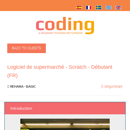
BACK TO QUESTS
Logiciel de supermarché - Scratch - Débutant
(FR)
Imprimer
REHANA - BASIC
Introduction