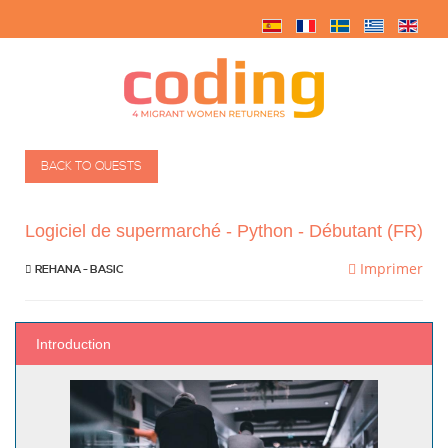
BACK TO QUESTS
Logiciel de supermarché - Python - Débutant (FR)
Imprimer
REHANA - BASIC
Introduction